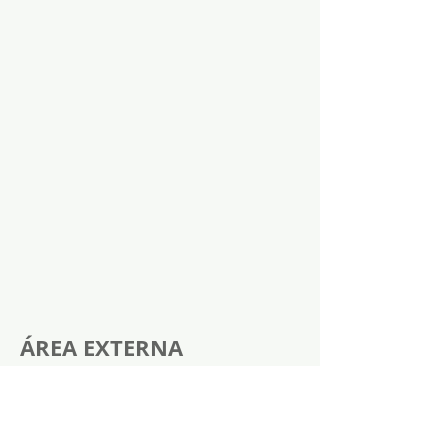
ÁREA EXTERNA
2018
Com relação ao exterior do imóvel, a área
que mais se destaca é sua fachada, que